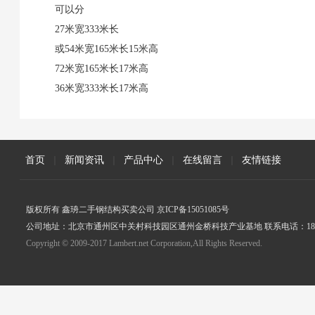
可以分
27米宽333米长
或54米宽165米长15米高
72米宽165米长17米高
36米宽333米长17米高
首页
|
新闻资讯
|
产品中心
|
在线留言
|
友情链接
版权所有 鑫珘二手钢结构买卖公司 京ICP备15051085号
公司地址：北京市通州区中关村科技园区通州金桥科技产业基地 联系电话：18005
Copyright © 2009-2017 Lambert.net Corporation,All Rights Reserved.