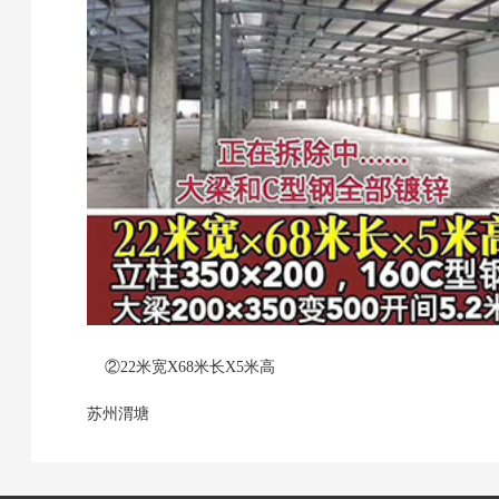
②22米宽X68米长X5米高
苏州渭塘