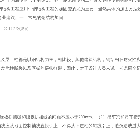
工程作为新型时代下的建筑产物，越来越多的工厂建立选择使用钢结构，
钢结构工程应用中钢结构工程的加固变的尤为重要，当然具体的加固方法
专业建议。一、常见的钢结构加固…
1627次浏览
以及梁、柱都是以钢结构为主，相比较于其他建筑结构，钢结构在耐火性
引发脆性断裂以及厚板的层状撕裂，因此，对于设计人员来说，考虑周全
缘板拼接缝和腹板拼接缝的间距不应小于200mm。（2）吊车梁和吊车桁
轴线应从地面控制轴线直接引上，不得从下层柱的轴线引上，避免造成过