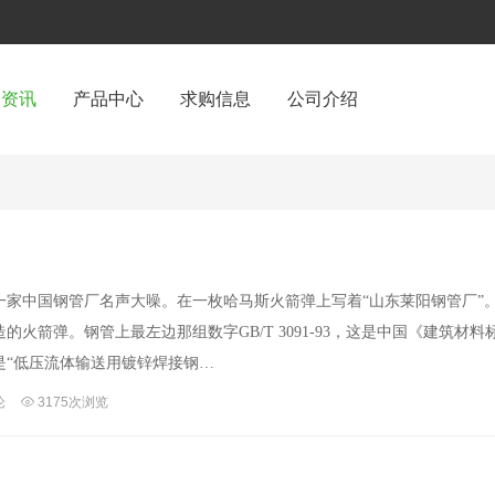
闻资讯
产品中心
求购信息
公司介绍
一家中国钢管厂名声大噪。在一枚哈马斯火箭弹上写着“山东莱阳钢管厂”
火箭弹。钢管上最左边那组数字GB/T 3091-93，这是中国《建筑材料
是“低压流体输送用镀锌焊接钢…
论
3175次浏览