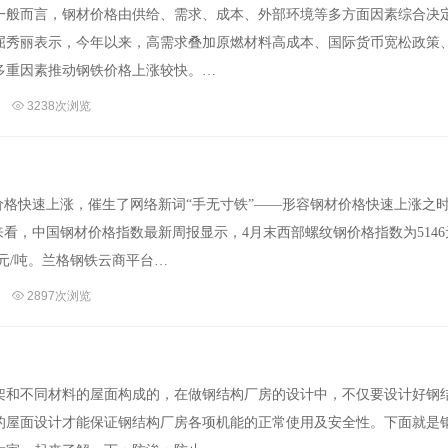
一般而言，钢材价格由供给、需求、成本、外部环境等多方面因素综合决
屈秀丽表示，今年以来，高需求叠加原燃材料高成本、国际货币宽松政策
多重因素推动钢铁价格上涨较快。…
3238次浏览
价格快速上涨，催生了网络新词“手无寸铁”——形容钢材价格快速上涨之
来看，中国钢材价格指数最新周报显示，4月末西部螺纹钢价格指数为5146
00元/吨。兰格钢铁云商平台…
2897次浏览
架和不同材料的屋面构成的，在做钢结构厂房的设计中，不仅要设计好钢
的屋面设计才能保证钢结构厂房各项机能的正常使用及安全性。下面就是