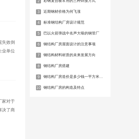
彩钢复合板常用的三种焊接方式
2
近期钢材价格为何飞涨
3
标准钢结构厂房设计规范
4
巴以火箭弹战中名声大噪的钢管厂
5
现失效倒
钢结构厂房屋面设计的注意事项
6
企业单位
钢结构材料材质的未来发展方向
7
钢结构厂房搭建
8
钢结构厂房造价是多少钱一平方米，如何计算？
9
钢结构厂房的构造及特点
10
厂家对于
解决了商