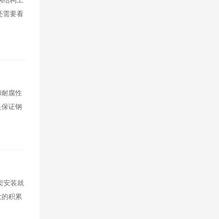
钢结构工
还需要看
和耐腐性
是保证钢
架安装就
大的积累